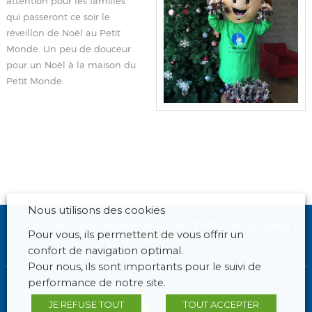
attention pour les familles
qui passeront ce soir le
réveillon de Noël au Petit
Monde. Un peu de douceur
pour un Noël à la maison du
Petit Monde.
Nous utilisons des cookies
Le Petit Monde améliore la vie de l'Enfant Hospitalisé et
Pour vous, ils permettent de vous offrir un
de sa famille.
confort de navigation optimal.
Pour nous, ils sont importants pour le suivi de
performance de notre site.
JE REFUSE TOUT
TOUT ACCEPTER