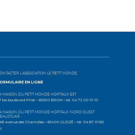
ONTACTER L'ASSOCIATION LE PETIT MONDE
ORMULAIRE EN LIGNE
A MAISON DU PETIT MONDE HOPITAUX EST
7 bis boulevard Pinel – 69500 BRON – tél. 04 72 00 10 10
A MAISON DU PETIT MONDE HOPITAUX NORD OUEST
EAUJOLAIS
48 avenue des Charmilles – 69400 GLEIZÉ – tél. 04 87 01 85
7