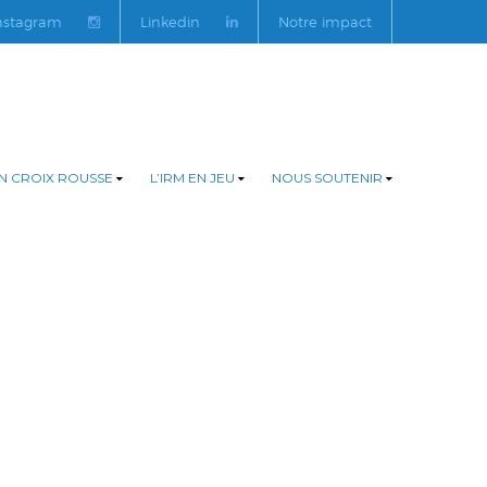
nstagram
Linkedin
Notre impact
N CROIX ROUSSE
L’IRM EN JEU
NOUS SOUTENIR