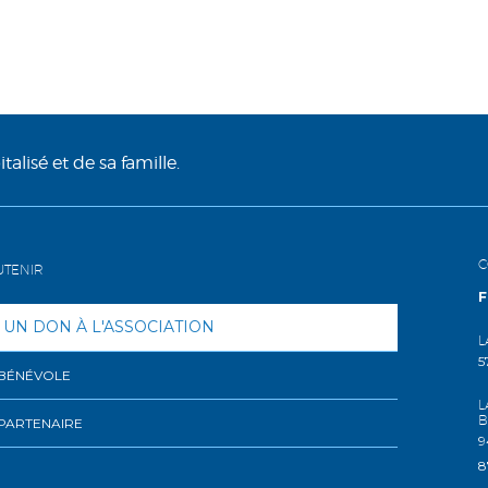
alisé et de sa famille.
C
UTENIR
F
 UN DON À L'ASSOCIATION
L
5
 BÉNÉVOLE
L
B
PARTENAIRE
9
8