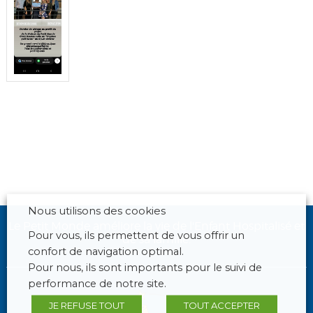
Nous utilisons des cookies
Le Petit Monde améliore la vie de l'Enfant Hospitalisé et
Pour vous, ils permettent de vous offrir un
de sa famille.
confort de navigation optimal.
Pour nous, ils sont importants pour le suivi de
performance de notre site.
JE REFUSE TOUT
TOUT ACCEPTER