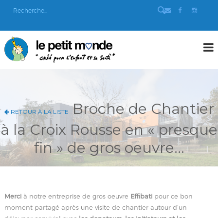
Broche de Chantier
RETOUR À LA LISTE
à la Croix Rousse en « presque
fin » de gros oeuvre…
Merci
à notre entreprise de gros oeuvre
Effibati
pour ce bon
moment partagé après une visite de chantier autour d’un