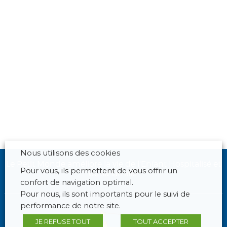
Nous utilisons des cookies
Le Petit Monde améliore la vie de l'Enfant Hospitalisé et
Pour vous, ils permettent de vous offrir un
de sa famille.
confort de navigation optimal.
Pour nous, ils sont importants pour le suivi de
performance de notre site.
JE REFUSE TOUT
TOUT ACCEPTER