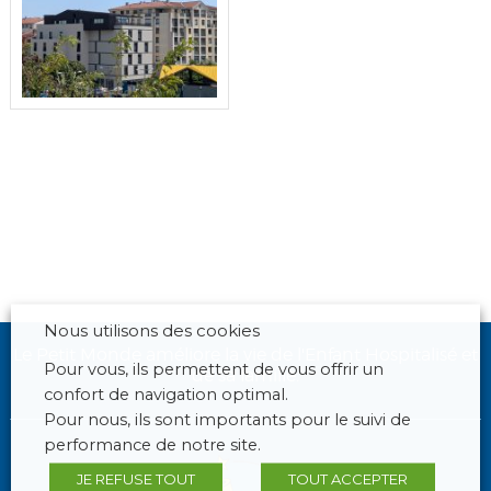
Nous utilisons des cookies
Le Petit Monde améliore la vie de l'Enfant Hospitalisé et
Pour vous, ils permettent de vous offrir un
de sa famille.
confort de navigation optimal.
Pour nous, ils sont importants pour le suivi de
performance de notre site.
JE REFUSE TOUT
TOUT ACCEPTER