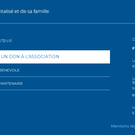
alisé et de sa famille.
C
UTENIR
F
 UN DON À L'ASSOCIATION
L
5
 BÉNÉVOLE
L
B
PARTENAIRE
9
8
L
5
Mentions lé