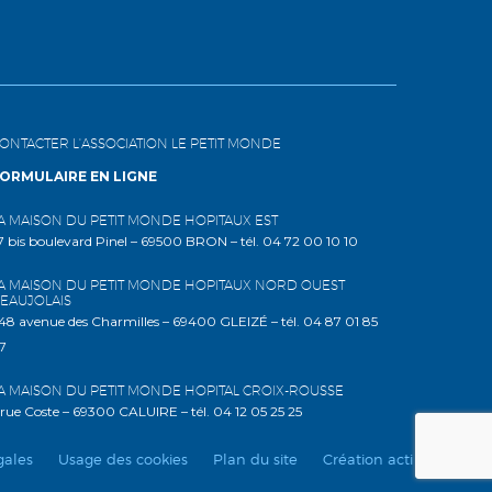
ONTACTER L'ASSOCIATION LE PETIT MONDE
ORMULAIRE EN LIGNE
A MAISON DU PETIT MONDE HOPITAUX EST
7 bis boulevard Pinel – 69500 BRON – tél. 04 72 00 10 10
A MAISON DU PETIT MONDE HOPITAUX NORD OUEST
EAUJOLAIS
48 avenue des Charmilles – 69400 GLEIZÉ – tél. 04 87 01 85
7
A MAISON DU PETIT MONDE HOPITAL CROIX-ROUSSE
 rue Coste – 69300 CALUIRE – tél. 04 12 05 25 25
gales
Usage des cookies
Plan du site
Création acti