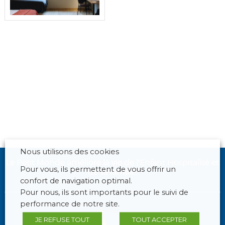
Nous utilisons des cookies
Le Petit Monde améliore la vie de l'Enfant Hospitalisé et
Pour vous, ils permettent de vous offrir un
de sa famille.
confort de navigation optimal.
Pour nous, ils sont importants pour le suivi de
performance de notre site.
JE REFUSE TOUT
TOUT ACCEPTER