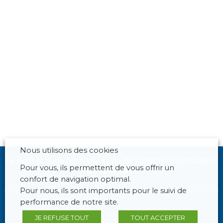
Nous utilisons des cookies
Le Petit Monde améliore la vie de l'Enfant Hospitalisé et
Pour vous, ils permettent de vous offrir un
de sa famille.
confort de navigation optimal.
Pour nous, ils sont importants pour le suivi de
performance de notre site.
JE REFUSE TOUT
TOUT ACCEPTER