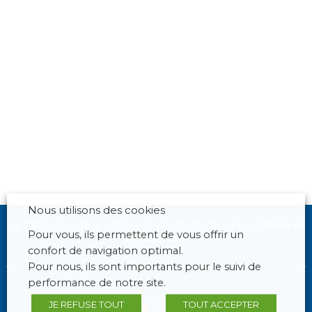
Nous utilisons des cookies
Le Petit Monde améliore la vie de l'Enfant Hospitalisé et
Pour vous, ils permettent de vous offrir un
de sa famille.
confort de navigation optimal.
Pour nous, ils sont importants pour le suivi de
performance de notre site.
JE REFUSE TOUT
TOUT ACCEPTER